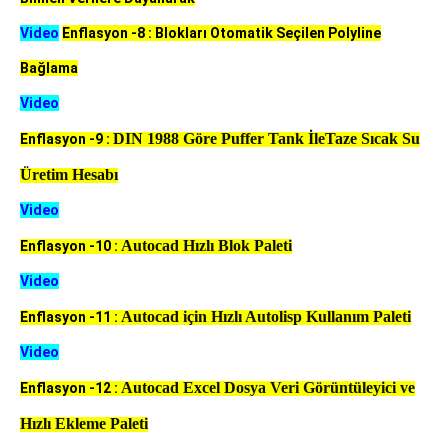
Video
Enflasyon -8 : Blokları Otomatik Seçilen Polyline
Bağlama
Video
DIN 1988 Göre Puffer Tank İleTaze Sıcak Su
Enflasyon -9 :
Üretim Hesabı
Video
Autocad Hızlı Blok Paleti
Enflasyon -10 :
Video
Autocad için Hızlı Autolisp Kullanım Paleti
Enflasyon -11 :
Video
Autocad Excel Dosya Veri Görüntüleyici ve
Enflasyon -12 :
Hızlı Ekleme Paleti