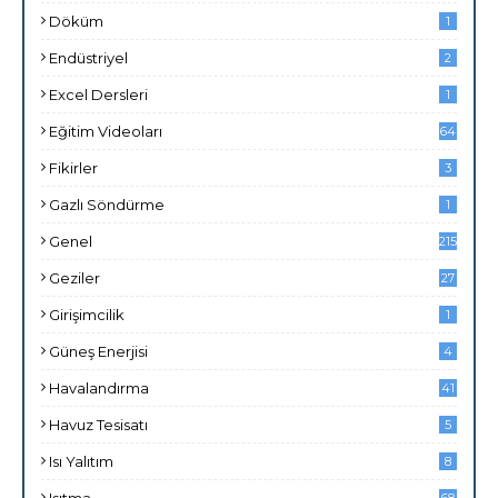
Döküm
1
Endüstriyel
2
Excel Dersleri
1
Eğitim Videoları
64
Fikirler
3
Gazlı Söndürme
1
Genel
215
Geziler
27
Girişimcilik
1
Güneş Enerjisi
4
Havalandırma
41
Havuz Tesisatı
5
Isı Yalıtım
8