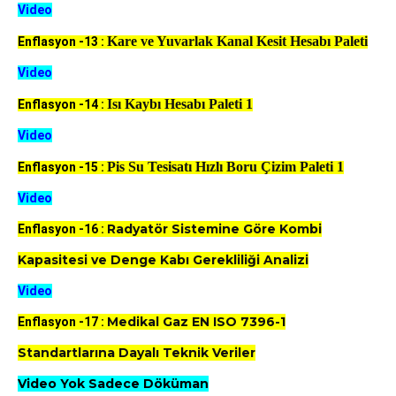
Video
Kare ve Yuvarlak Kanal Kesit Hesabı Paleti
Enflasyon -13 :
Video
Isı Kaybı Hesabı Paleti 1
Enflasyon -14 :
Video
Pis Su Tesisatı Hızlı Boru Çizim Paleti 1
Enflasyon -15 :
Video
Radyatör Sistemine Göre Kombi
Enflasyon -16 :
Kapasitesi ve Denge Kabı Gerekliliği Analizi
Video
Medikal Gaz EN ISO 7396-1
Enflasyon -17 :
Standartlarına Dayalı Teknik Veriler
Video Yok Sadece Döküman