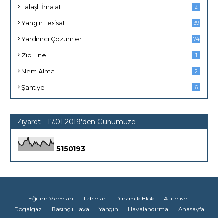
Talaşlı İmalat
2
Yangın Tesisatı
39
Yardımcı Çözümler
74
Zip Line
1
Nem Alma
2
Şantiye
6
Ziyaret - 17.01.2019'den Günümüze
5
1
5
0
1
9
3
Eğitim Videoları
Tablolar
Dinamik Blok
Autolisp
Dogalgaz
Basınçlı Hava
Yangın
Havalandırma
Anasayfa