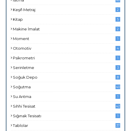
Isıtma
68
Keşif-Metraj
2
Kitap
5
Makine İmalat
2
Moment
1
Otomotiv
4
Psikrometri
1
Serinletme
3
Soğuk Depo
8
Soğutma
40
Su Arıtma
1
Sıhhi Tesisat
42
Sığınak Tesisatı
1
Tablolar
37