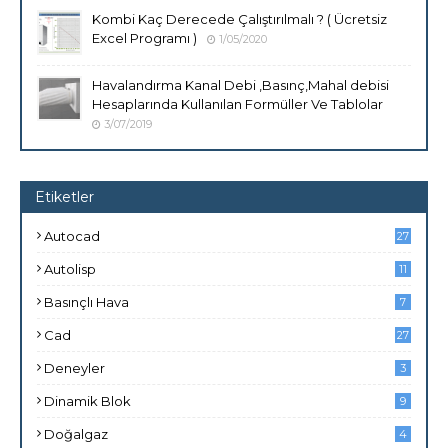
Kombi Kaç Derecede Çalıştırılmalı ? ( Ücretsiz
Excel Programı )
1/05/2020
Havalandırma Kanal Debi ,Basınç,Mahal debisi
Hesaplarında Kullanılan Formüller Ve Tablolar
3/07/2019
Etiketler
Autocad
27
Autolisp
11
Basınçlı Hava
7
Cad
27
Deneyler
3
Dinamik Blok
9
Doğalgaz
4