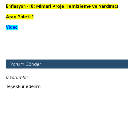
Mimari Proje Temizleme ve Yardımcı
Enflasyon -18 :
Araç Paleti 1
Video
Yorum Gönder
0 Yorumlar
Teşekkür ederim